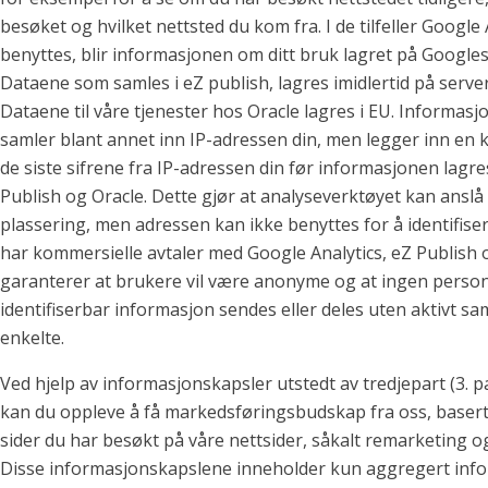
besøket og hvilket nettsted du kom fra. I de tilfeller Google 
benyttes, blir informasjonen om ditt bruk lagret på Googles
Dataene som samles i eZ publish, lagres imidlertid på serve
Dataene til våre tjenester hos Oracle lagres i EU. Informas
samler blant annet inn IP-adressen din, men legger inn en 
de siste sifrene fra IP-adressen din før informasjonen lagre
Publish og Oracle. Dette gjør at analyseverktøyet kan anslå
plassering, men adressen kan ikke benyttes for å identifise
har kommersielle avtaler med Google Analytics, eZ Publish
garanterer at brukere vil være anonyme og at ingen person
identifiserbar informasjon sendes eller deles uten aktivt s
enkelte.
Ved hjelp av informasjonskapsler utstedt av tredjepart (3. p
kan du oppleve å få markedsføringsbudskap fra oss, basert
sider du har besøkt på våre nettsider, såkalt remarketing o
Disse informasjonskapslene inneholder kun aggregert inf