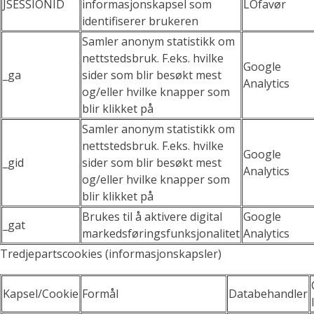
JSESSIONID
informasjonskapsel som
LOfavør
identifiserer brukeren
Samler anonym statistikk om
nettstedsbruk. F.eks. hvilke
Google
_ga
sider som blir besøkt mest
Analytics
og/eller hvilke knapper som
blir klikket på
Samler anonym statistikk om
nettstedsbruk. F.eks. hvilke
Google
_gid
sider som blir besøkt mest
Analytics
og/eller hvilke knapper som
blir klikket på
Brukes til å aktivere digital
Google
_gat
markedsføringsfunksjonalitet
Analytics
Tredjepartscookies (informasjonskapsler)
Kapsel/Cookie
Formål
Databehandler