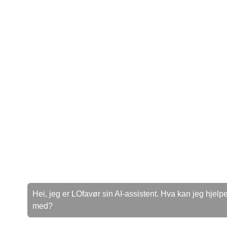
Hei, jeg er LOfavør sin AI-assistent. Hva kan jeg hjelpe
med?