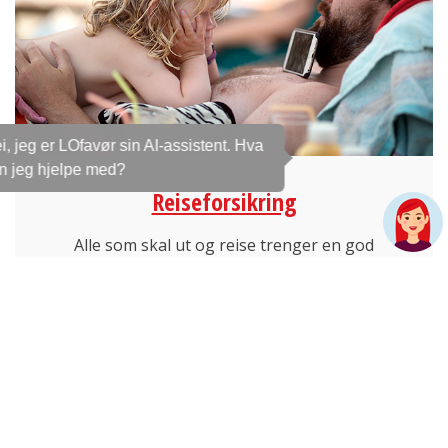
Hei, jeg er LOfavør sin AI-assistent. Hva
kan jeg hjelpe med?
Reiseforsikring
Alle som skal ut og reise trenger en god
reiseforsikring. Med LOfavør Reiseforsikring er du
dekket på reisen, og forsikringen gjelder idet du
går ut døra. Du kan velge om den skal gjelde kun
for deg eller hele familien.