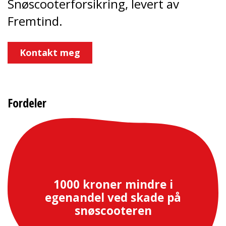
Snøscooterforsikring, levert av
Fremtind.
Kontakt meg
Fordeler
1000 kroner mindre i
egenandel ved skade på
snøscooteren