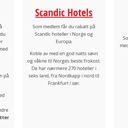
Scandic Hotels
å
Som medlem får du rabatt på
 du
Scandic hoteller i Norge og
So
er
Europa.
med
 med
Koble av med en god natts søvn
og våkne til Norges beste frokost.
De har nærmere 270 hoteller i
n på
seks land, fra Nordkapp i nord til
Frankfurt i sør.
ed
ndre
tter