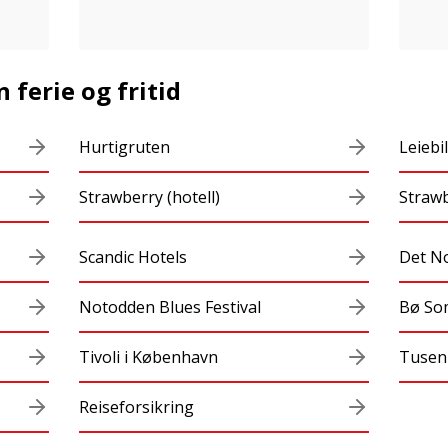
 ferie og fritid
Hurtigruten
Leiebil
Strawberry (hotell)
Strawb
Scandic Hotels
Det N
Notodden Blues Festival
Bø So
Tivoli i København
Tusen
Reiseforsikring