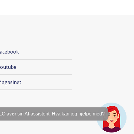
acebook
Youtube
agasinet
ør sin AI-assistent. Hva kan jeg hjelpe med?