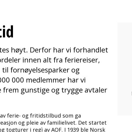
tid
ttes høyt. Derfor har vi forhandlet
eler innen alt fra feriereiser,
, til fornøyelsesparker og
1 000 000 medlemmer har vi
le frem gunstige og trygge avtaler
 av ferie- og fritidstilbud som ga
easjon og pleie av familielivet. Det startet
og togturer i regì av AOF. I 1939 ble Norsk