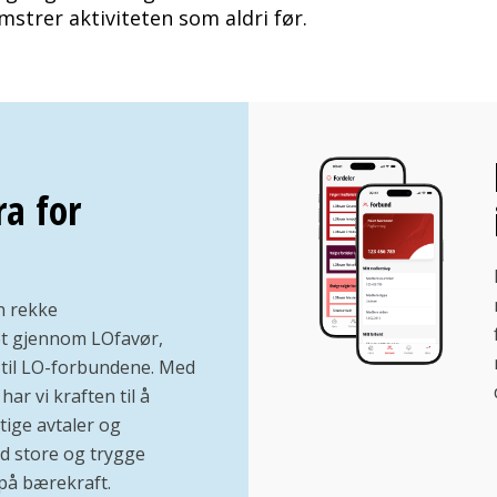
omstrer aktiviteten som aldri før.
ra for
n rekke
vet gjennom LOfavør,
til LO-forbundene. Med
ar vi kraften til å
tige avtaler og
ed store og trygge
på bærekraft.