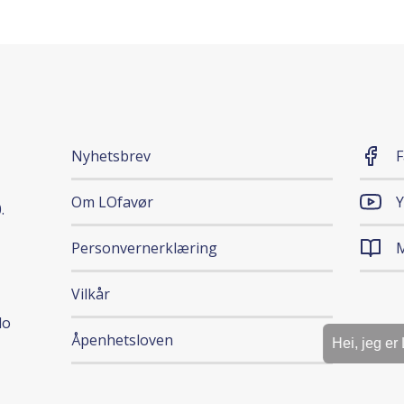
Nyhetsbrev
F
Om LOfavør
.
Personvernerklæring
M
Vilkår
lo
Åpenhetsloven
Hei, jeg er LOfav