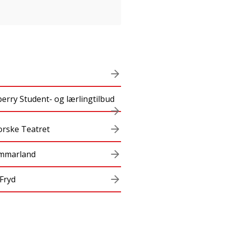
erry Student- og lærlingtilbud
orske Teatret
mmarland
Fryd