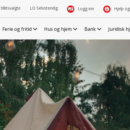
tillitsvalgte
LO Selvstendig
Logg inn
Hjelp og
Ferie og fritid
Hus og hjem
Bank
Juridisk h