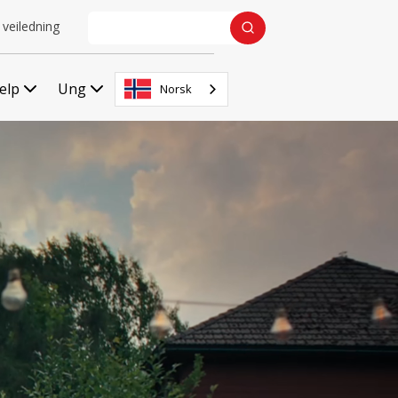
 veiledning
jelp
Ung
Norsk