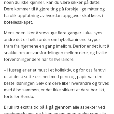
noen du ikke kjenner, kan du være sikker på dette:
Dere kommer til å gjøre ting på forskjellige måter og
ha ulik oppfatning av hvordan oppgaver skal løses i
bofellesskapet.
Mens noen liker å støvsuge flere ganger i uka, syns
andre det er helt i orden om hybelkaninene kryper
fram fra hjørnene en gang imellom. Derfor er det lurt å
snakke om ansvarsfordelingen mellom dere, og hvilke
forventninger dere har til hverandre.
– Husregler er et must i et kollektiv, og for oss fant vi
ut at det å sette oss ned med penn og papir var den
beste løsningen. Selv om dere liker hverandre og trives
med å bo sammen, er det ikke sikkert at dere bor likt,
forteller Bendu.
Bruk litt ekstra tid på å gå gjennom alle aspekter ved
samboerskapet, og bli enige om noen regler som alle