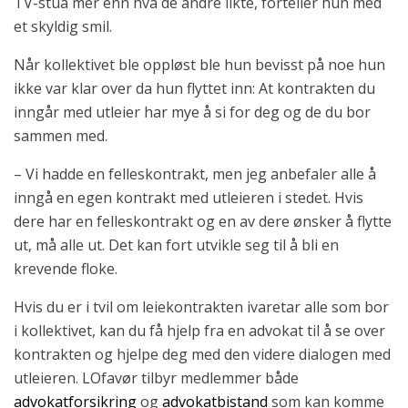
TV-stua mer enn hva de andre likte, forteller hun med
et skyldig smil.
Når kollektivet ble oppløst ble hun bevisst på noe hun
ikke var klar over da hun flyttet inn: At kontrakten du
inngår med utleier har mye å si for deg og de du bor
sammen med.
– Vi hadde en felleskontrakt, men jeg anbefaler alle å
inngå en egen kontrakt med utleieren i stedet. Hvis
dere har en felleskontrakt og en av dere ønsker å flytte
ut, må alle ut. Det kan fort utvikle seg til å bli en
krevende floke.
Hvis du er i tvil om leiekontrakten ivaretar alle som bor
i kollektivet, kan du få hjelp fra en advokat til å se over
kontrakten og hjelpe deg med den videre dialogen med
utleieren. LOfavør tilbyr medlemmer både
advokatforsikring
og
advokatbistand
som kan komme