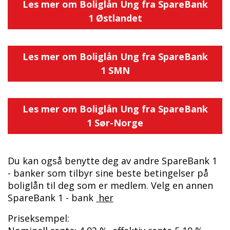
Les mer om Boliglån Ung fra SpareBank
1 Østlandet
Les mer om Boliglån Ung fra SpareBank
1 SMN
Les mer om Boliglån Ung fra SpareBank
1 Sør-Norge
Du kan også benytte deg av andre SpareBank 1
- banker som tilbyr sine beste betingelser på
boliglån til deg som er medlem. Velg en annen
SpareBank 1 - bank
her
Priseksempel: