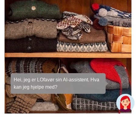
i, jeg er LOfavør sin AI-assistent. Hva
n jeg hjelpe med?
Husk hva du har