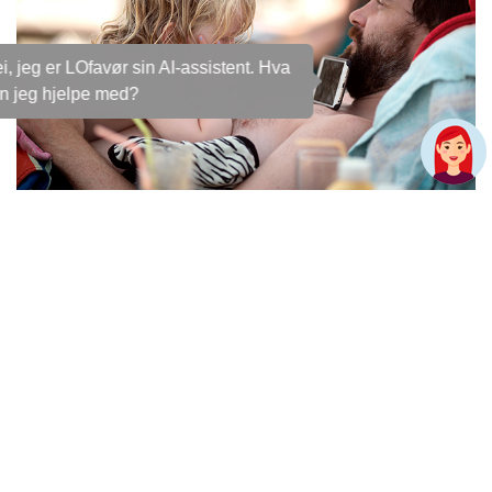
Hei, jeg er LOfavør sin AI-assistent. Hva
kan jeg hjelpe med?
Reiseforsikring
Alle som skal ut og reise trenger en god
reiseforsikring. Med LOfavør Reiseforsikring er du
dekket på reisen, og forsikringen gjelder idet du
går ut døra. Du kan velge om den skal gjelde kun
for deg eller hele familien.