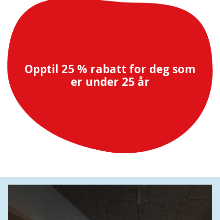
Opptil 25 % rabatt for deg som
er under 25 år