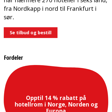
fra Nordkapp i nord til Frankfurt i
sør.
Se tilbud og bestill
Fordeler
Opptil 14 % rabatt på
hotellrom i Norge, Norden og
Europa