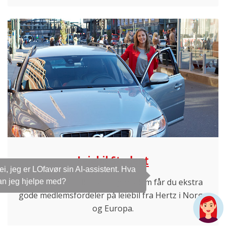
Leiebil Student
Hei, jeg er LOfavør sin AI-assistent. Hva
Som student- eller lærlingmedlem får du ekstra
kan jeg hjelpe med?
gode medlemsfordeler på leiebil fra Hertz i Norge
og Europa.