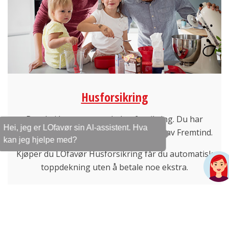
Husforsikring
Bor du i hus, trenger du husforsikring. Du har
Hei, jeg er LOfavør sin AI-assistent. Hva
medlemsfordel på husforsikring levert av Fremtind.
kan jeg hjelpe med?
Kjøper du LOfavør Husforsikring får du automatisk
toppdekning uten å betale noe ekstra.