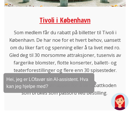
Tivoli i København
Som medlem får du rabatt på billetter til Tivoli i
København. De har noe for et hvert behov, uansett
om du liker fart og spenning eller å ta livet med ro.
Gled deg til 30 morsomme attraksjoner, tusenvis av
fargerike blomster, flotte konserter, ballett- og
teaterforestillinger og flere enn 30 spisesteder.
Hei, jeg er LOfavør sin AI-assistent. Hva
Logg inn i LOfavør-appen for å se rabattkoden
kan jeg hjelpe med?
som brukes som passord ved bestilling.