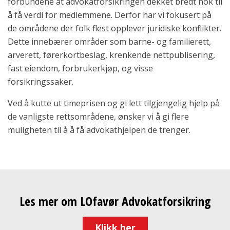
forbundene at advokatforsikringen dekket bredt nok til
å få verdi for medlemmene. Derfor har vi fokusert på
de områdene der folk flest opplever juridiske konflikter.
Dette innebærer områder som barne- og familierett,
arverett, førerkortbeslag, krenkende nettpublisering,
fast eiendom, forbrukerkjøp, og visse
forsikringssaker.
Ved å kutte ut timeprisen og gi lett tilgjengelig hjelp på
de vanligste rettsområdene, ønsker vi å gi flere
muligheten til å å få advokathjelpen de trenger.
Les mer om LOfavør Advokatforsikring
Klikk her