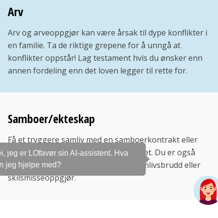
Arv
Arv og arveoppgjør kan være årsak til dype konflikter i
en familie. Ta de riktige grepene for å unngå at
konflikter oppstår! Lag testament hvis du ønsker enn
annen fordeling enn det loven legger til rette for.
Samboer/ekteskap
Få et tryggere samliv med en samboerkontrakt eller
ektepakt. Dette gir dere forutsigbarhet. Du er også
Hei, jeg er LOfavør sin AI-assistent. Hva
sikret advokathjelp ved konflikter, samlivsbrudd eller
kan jeg hjelpe med?
skilsmisseoppgjør.