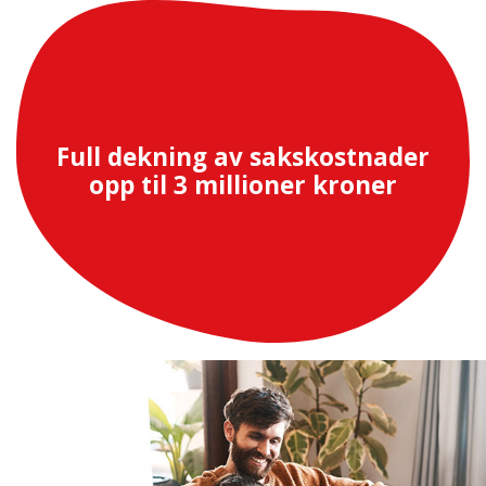
Full dekning av sakskostnader
opp til 3 millioner kroner