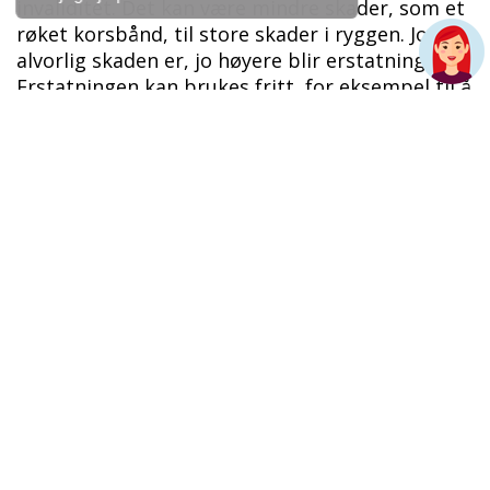
invaliditet. Det kan være mindre skader, som et
røket korsbånd, til store skader i ryggen. Jo mer
alvorlig skaden er, jo høyere blir erstatningen.
Erstatningen kan brukes fritt, for eksempel til å
gjøre tilpasninger i hverdagen eller hjemmet.
Ulykkesforsikring gir utbetaling ved varig
medisinsk invaliditet som følge av en ulykke og
dekker deg som medlem og barn under 20 år.
Forsikringen dekker i tillegg
behandlingsutgifter etter en ulykkesskade som
ikke dekkes av de offentlige trygder eller fra
annet hold (dette etter regler i vilkåret).
​Forsikringssummene finner du i tabellen under.
Ved 100 % varig medisinsk invaliditet utbetales
erstatningsbeløp avhengig av
familiesammensetning på skadedagen.
Ved lavere invaliditetsgrad gis forholdsmessig