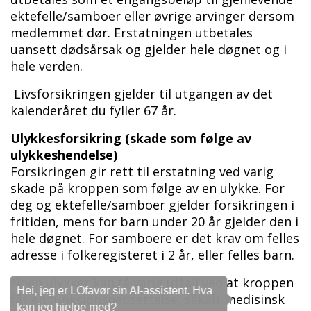
ektefelle/samboer eller øvrige arvinger dersom
medlemmet dør. Erstatningen utbetales
uansett dødsårsak og gjelder hele døgnet og i
hele verden.
Livsforsikringen gjelder til utgangen av det
kalenderåret du fyller 67 år.
Ulykkesforsikring (skade som følge av
ulykkeshendelse)
Forsikringen gir rett til erstatning ved varig
skade på kroppen som følge av en ulykke. For
deg og ektefelle/samboer gjelder forsikringen i
fritiden, mens for barn under 20 år gjelder den i
hele døgnet. For samboere er det krav om felles
adresse i folkeregisteret i 2 år, eller felles barn.
Noen ulykker kan få varig utfall ved at kroppen
Hei, jeg er LOfavør sin AI-assistent. Hva
får en funksjonsnedsettelse, såkalt medisinsk
kan jeg hjelpe med?