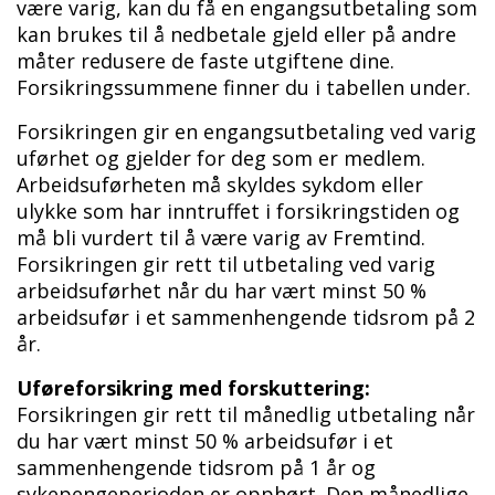
være varig, kan du få en engangsutbetaling som
kan brukes til å nedbetale gjeld eller på andre
måter redusere de faste utgiftene dine.
​Forsikringssummene finner du i tabellen under.
Forsikringen gir en engangsutbetaling ved varig
uførhet og gjelder for deg som er medlem.
Arbeidsuførheten må skyldes sykdom eller
ulykke som har inntruffet i forsikringstiden og
må bli vurdert til å være varig av Fremtind.
Forsikringen gir rett til utbetaling ved varig
arbeidsuførhet når du har vært minst 50 %
arbeidsufør i et sammenhengende tidsrom på 2
år.
Uføreforsikring med forskuttering:
Forsikringen gir rett til månedlig utbetaling når
du har vært minst 50 % arbeidsufør i et
sammenhengende tidsrom på 1 år og
sykepengeperioden er opphørt. Den månedlige