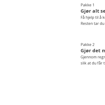
Pakke 1
Gjør alt s
Få hjelp til 
Resten tar du
Pakke 2
Gjør det 
Gjennom regnsk
slik at du får
Pakke 3
Gjør litt s
Få eksperthje
regnskapstjen