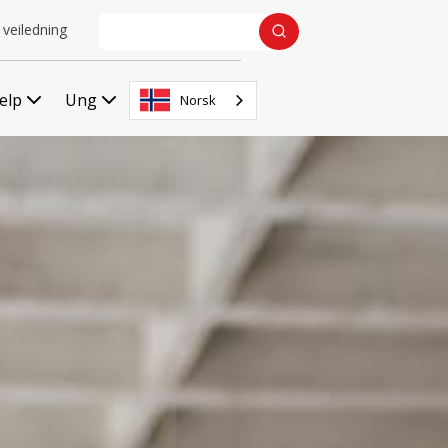
 veiledning
jelp
Ung
Norsk