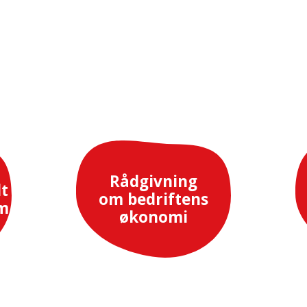
Rådgivning
lt
om bedriftens
m
økonomi