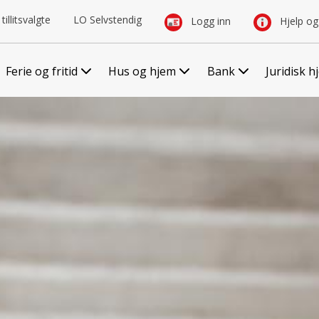
tillitsvalgte
LO Selvstendig
Logg inn
Hjelp og
Ferie og fritid
Hus og hjem
Bank
Juridisk h