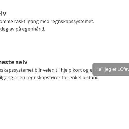
elv
å komme raskt igang med regnskapssystemet.
 deg av på egenhånd.
meste selv
Hei, jeg er LOfavø
apssystemet blir veien til hjelp kort og effektiv,
 tilgang til en regnskapsfører for enkel bistand.
elv
lpen du trenger og dra nytte av enda flere fordeler på
ester.