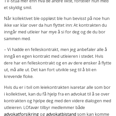
TV-stua mer enn hva de andre likte, forteller hun med
et skyldig smil.
Når kollektivet ble oppløst ble hun bevisst på noe hun
ikke var klar over da hun flyttet inn: At kontrakten du
inngår med utleier har mye å si for deg og de du bor
sammen med.
– Vi hadde en felleskontrakt, men jeg anbefaler alle å
inngå en egen kontrakt med utleieren i stedet. Hvis
dere har en felleskontrakt og en av dere ønsker å flytte
ut, må alle ut. Det kan fort utvikle seg til å bli en
krevende floke.
Hvis du er i tvil om leiekontrakten ivaretar alle som bor
i kollektivet, kan du få hjelp fra en advokat til å se over
kontrakten og hjelpe deg med den videre dialogen med
utleieren. LOfavør tilbyr medlemmer både
advokatforsikring
og
advokatbistand
som kan komme