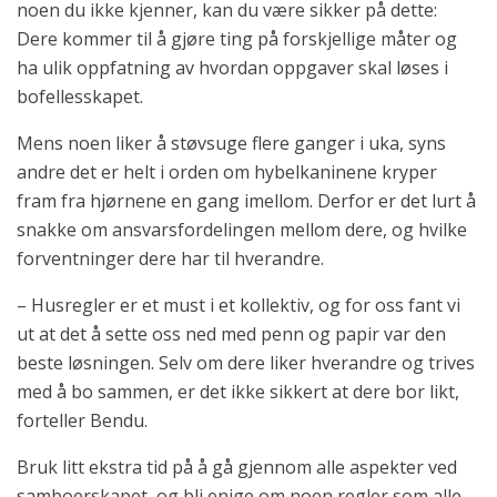
noen du ikke kjenner, kan du være sikker på dette:
Dere kommer til å gjøre ting på forskjellige måter og
ha ulik oppfatning av hvordan oppgaver skal løses i
bofellesskapet.
Mens noen liker å støvsuge flere ganger i uka, syns
andre det er helt i orden om hybelkaninene kryper
fram fra hjørnene en gang imellom. Derfor er det lurt å
snakke om ansvarsfordelingen mellom dere, og hvilke
forventninger dere har til hverandre.
– Husregler er et must i et kollektiv, og for oss fant vi
ut at det å sette oss ned med penn og papir var den
beste løsningen. Selv om dere liker hverandre og trives
med å bo sammen, er det ikke sikkert at dere bor likt,
forteller Bendu.
Bruk litt ekstra tid på å gå gjennom alle aspekter ved
samboerskapet, og bli enige om noen regler som alle