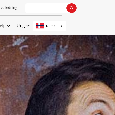
 veiledning
jelp
Ung
Norsk