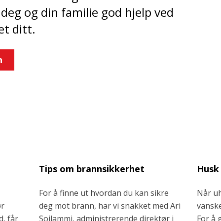
 deg og din familie god hjelp ved
t ditt.
n
Tips om brannsikkerhet
Husk 
For å finne ut hvordan du kan sikre
Når uh
ør
deg mot brann, har vi snakket med Ari
vanske
d, får
Soilammi, administrerende direktør i
For å 