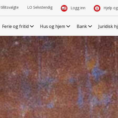
tillitsvalgte
LO Selvstendig
Logg inn
Hjelp og
Ferie og fritid
Hus og hjem
Bank
Juridisk h