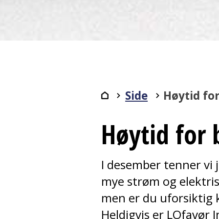
Side
Høytid fo
Høytid for
I desember tenner vi j
mye strøm og elektris
men er du uforsiktig k
Heldigvis er LOfavør I