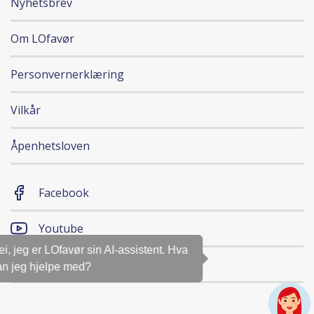
Nyhetsbrev
Om LOfavør
Personvernerklæring
Vilkår
Åpenhetsloven
Facebook
Youtube
Hei, jeg er LOfavør sin AI-assistent. Hva
Magasinet
kan jeg hjelpe med?