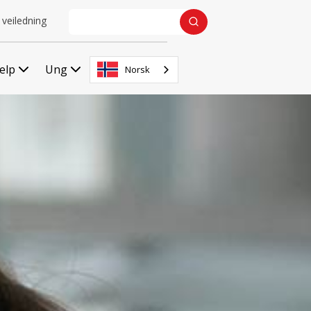
 veiledning
jelp
Ung
Norsk