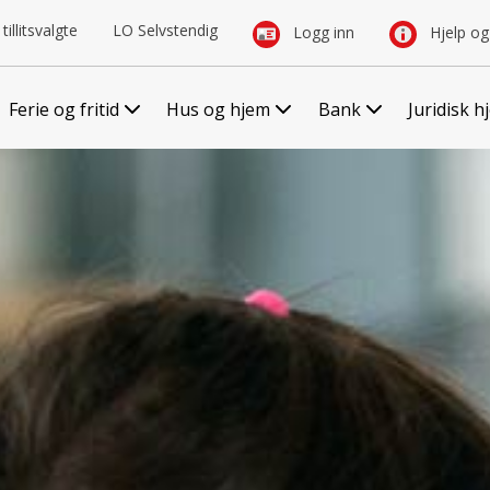
tillitsvalgte
LO Selvstendig
Logg inn
Hjelp og
Ferie og fritid
Hus og hjem
Bank
Juridisk h