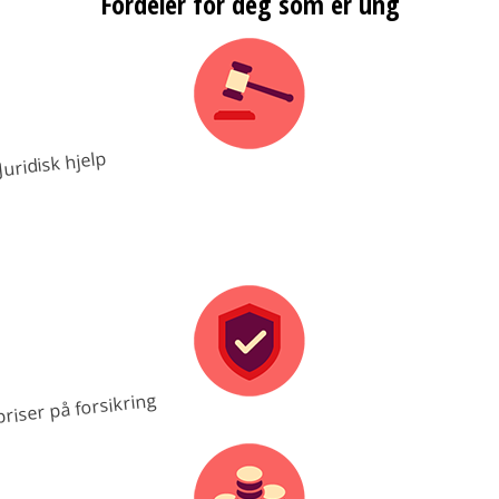
Fordeler for deg som er ung
Juridisk hjelp
riser på forsikring