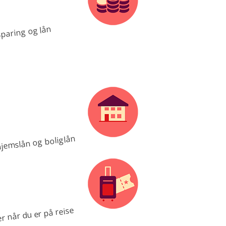
paring og lån
jemslån og boliglån
r når du er på reise