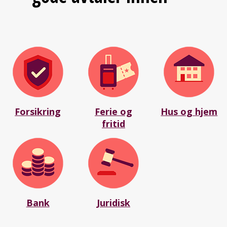
Forsikring
Ferie og
Hus og hjem
fritid
Bank
Juridisk