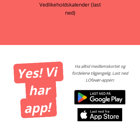
Vedlikeholdskalender (last
ned)
Yes! Vi
Ha alltid medlemskortet og
fordelene tilgjengelig. Last ned
LOfavør-appen:
har
app!