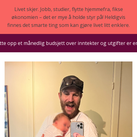
Livet skjer. Jobb, studier, flytte hjemmefra, fikse
økonomien – det er mye å holde styr på! Heldigvis
finnes det smarte ting som kan gjøre livet litt enklere.
pp et månedlig budsjett over inntekter og utgifter er en god