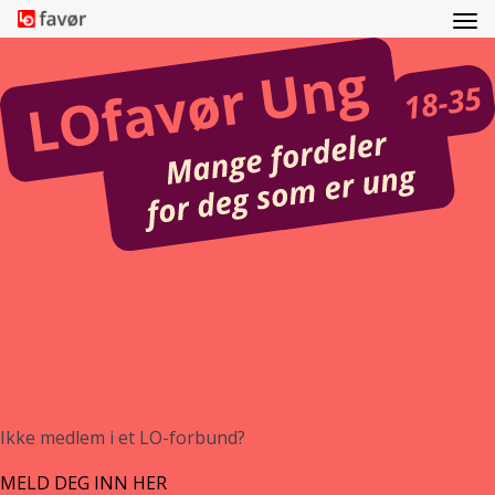
Ikke medlem i et LO-forbund?
MELD DEG INN HER